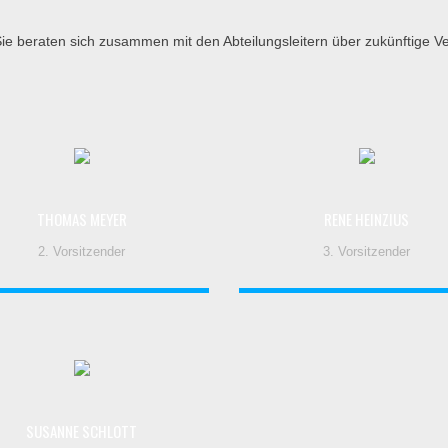
 Sie beraten sich zusammen mit den Abteilungsleitern über zukünftige V
THOMAS MEYER
RENE HEINZIUS
2. Vorsitzender
3. Vorsitzender
SUSANNE SCHLOTT