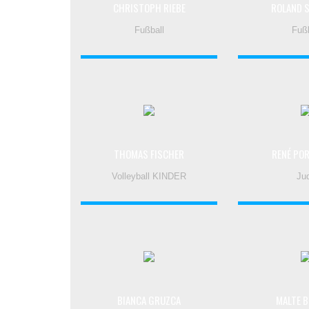
CHRISTOPH RIEBE
ROLAND 
Fußball
Fußb
THOMAS FISCHER
RENÉ PO
Volleyball KINDER
Ju
BIANCA GRUZCA
MALTE B