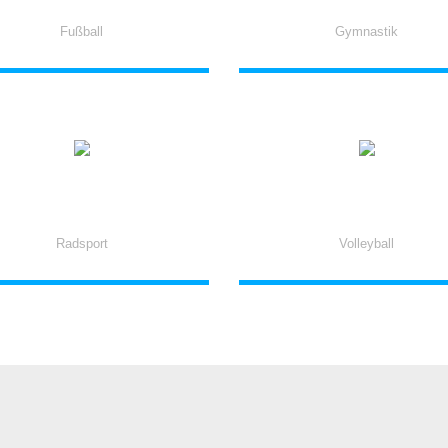
Fußball
Gymnastik
INGO EICHBERG
SILKE FEBEL
Radsport
Volleyball