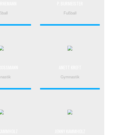
ERNEMANN
P. BURMEISTER
ßball
Fußball
ROSSMANN
ANETT KREFT
nastik
Gymnastik
 KAMMHOLZ
JENNY KAMMHOLZ