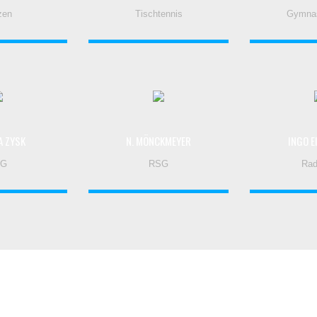
zen
Tischtennis
Gymna
A ZYSK
N. MÖNCKMEYER
INGO 
SG
RSG
Rad
SO FINDET IHR UNS
D