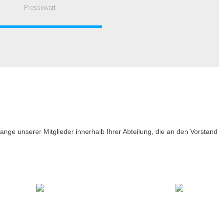
Pressewart
elange unserer Mitglieder innerhalb Ihrer Abteilung, die an den Vorstan
RENÉ HEINZIUS
JENNY GROSSMANN