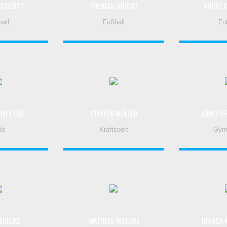
SCHLOTT
THOMAS GRIGAT
ANDRE 
all
Fußball
Fu
RMETTER
STEFFEN MÜLLER
JENNY G
do
Kraftsport
Gym
ENECKE
MATHIAS WOLSKE
BIANCA