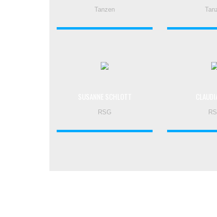
Tanzen
Tan
SUSANNE SCHLOTT
CLAUDI
RSG
R
ÜBER UNS