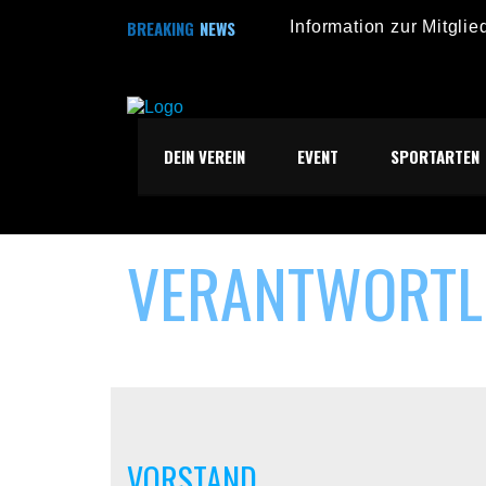
BREAKING
NEWS
Information zur Mitgl
Stadtfestturnier 2025 –
Stadtfestturnier 14.09
DEIN VEREIN
EVENT
SPORTARTEN
Familienolympiade 19
Der Hammer-Dethloff 
VERANTWORTL
VORSTAND