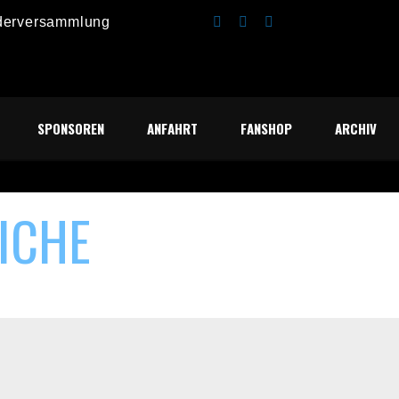
iederversammlung
 „Lüüübeck“ siegt im Finale
.2025
SPONSOREN
ANFAHRT
FANSHOP
ARCHIV
.07.2025
Cup der D-Jugend
ICHE