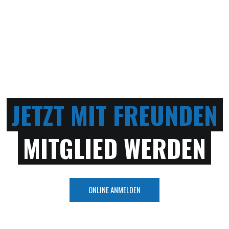
n,
SV Dassow 24 e.V. Grevesmühlener
eg,
Straße 28a, 23942 Dassow
038826 / 80271 * 0172 4431278
it
rer
info@sv-dassow24.de
Büro geöffnet: jeden 2 Donnerstag im Monat
18.30 Uhr - 19.30 Uhr und nach Absprache
JETZT MIT FREUNDEN
MITGLIED WERDEN
ONLINE ANMELDEN
nnesign
FOLGE UNS